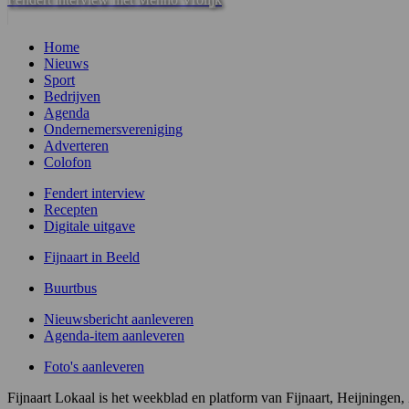
Home
Nieuws
Sport
Bedrijven
Agenda
Ondernemersvereniging
Adverteren
Colofon
Fendert interview
Recepten
Digitale uitgave
Fijnaart in Beeld
Buurtbus
Nieuwsbericht aanleveren
Agenda-item aanleveren
Foto's aanleveren
Fijnaart Lokaal is het weekblad en platform van Fijnaart, Heijninge