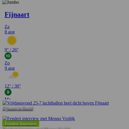
Fijnaart in Beeld
Fendert Interview
Fendert interview met Menno Vrolijk