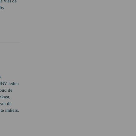
ë viel de
bby
n
 NBV-leden
 oud de
nkast,
van de
te imkers.