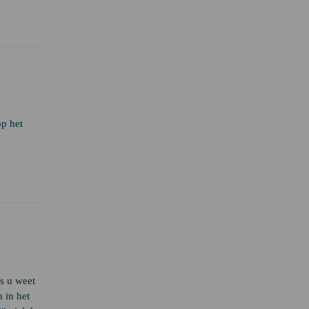
op het
s u weet
 in het