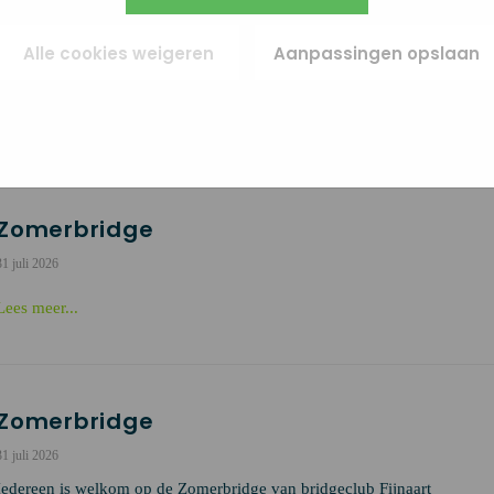
egevens gebruiken.
te blijven doen, zeker als u ouder wordt. Wilt u graag weten hoe u stevi
ies (remarketing). Er wordt geen directe persoonlijke info opgeslagen, maar we
fiets blijft zitten? Of wat u moet doen wanneer u toch bent gevallen? En
e van je browser of apparaat gebruikt. Als je deze cookies weigert, zie je nog s
Alle cookies weigeren
Aanpassingen opslaan
es maar die zijn minder relevant voor jou.
veilig mogelijk op weg kunt gaan?
Lees meer...
Zomerbridge
31 juli 2026
Lees meer...
Zomerbridge
31 juli 2026
Iedereen is welkom op de Zomerbridge van bridgeclub Fijnaart