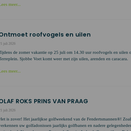
Lees meer...
Ontmoet roofvogels en uilen
21 juli 2026
Tijdens de zomer vakantie op 25 juli om 14.30 uur roofvogels en uilen 
Terreplein. Sjobbe Voet komt weer met zijn uilen, arenden en caracara.
Lees meer...
OLAF ROKS PRINS VAN PRAAG
21 juli 2026
Het is zover! Het jaarlijkse golfweekend van de Fendertsmannen®! Zoal
verkennen uw golfadonissen jaarlijks golfbanen en nadere gelegenheden