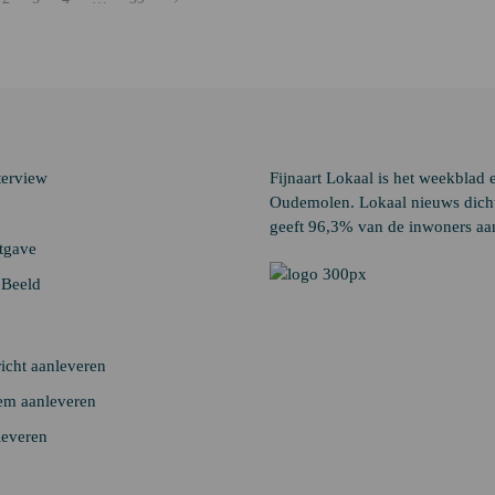
terview
Fijnaart Lokaal is het weekblad 
Oudemolen. Lokaal nieuws dichtb
geeft 96,3% van de inwoners aan
itgave
n Beeld
icht aanleveren
em aanleveren
leveren