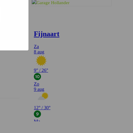
g op de
l een
 hoe u zo
teeds
Fendert Interview