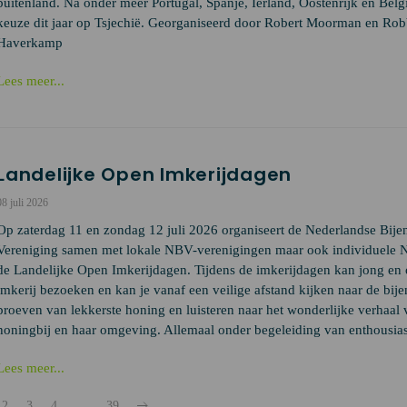
buitenland. Na onder meer Portugal, Spanje, Ierland, Oostenrijk en Belgi
keuze dit jaar op Tsjechië. Georganiseerd door Robert Moorman en Ro
Haverkamp
Lees meer...
Landelijke Open Imkerijdagen
08 juli 2026
Op zaterdag 11 en zondag 12 juli 2026 organiseert de Nederlandse Bije
Vereniging samen met lokale NBV-verenigingen maar ook individuele
de Landelijke Open Imkerijdagen. Tijdens de imkerijdagen kan jong en
imkerij bezoeken en kan je vanaf een veilige afstand kijken naar de bije
proeven van lekkerste honing en luisteren naar het wonderlijke verhaal 
honingbij en haar omgeving. Allemaal onder begeleiding van enthousias
Lees meer...
2
3
4
…
39