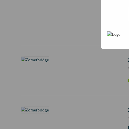
persoonsg
advertent
unieke cod
advertenti