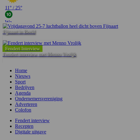
Fijnaart in Beeld
Fendert Interview
Fendert interview met Menno Vrolijk
Home
Nieuws
Sport
Bedrijven
Agenda
Ondernemersvereniging
Adverteren
Colofon
Fendert interview
Recepten
Digitale uitgave