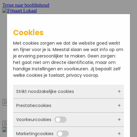
Terug naar hoofdinhoud
Cookies
Home
Met cookies zorgen we dat de website goed werkt
Nieuws
en fijner voor je is. Meestal slaan we wat info op om
Sport
je ervaring persoonlijker te maken. Geen zorgen:
Bedrijven
het gaat niet om directe identificatie, maar om
Agenda
handige instellingen en voorkeuren. Jij bepaalt zelf
Ondernemersvereniging
welke cookies je toelaat; privacy voorop.
Adverteren
Colofon
Strikt noodzakelijke cookies
Mijn Account
Prestatiecookies
Deze cookies zorgen ervoor dat de website
Mijn Account
überhaupt werkt. Ze zijn dus altijd actief en
Voorkeurcookies
kunnen niet worden uitgezet. Meestal worden
Met deze cookies zien we hoe vaak onze site
ze alleen geplaatst als jij iets doet, zoals
bezocht wordt, waar bezoekers vandaan
inloggen, een formulier invullen of je
Marketingcookies
komen en welke pagina’s populair zijn. Zo
Deze cookies onthouden jouw voorkeuren.