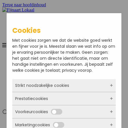
Terug naar hoofdinhoud
Cookies
Met cookies zorgen we dat de website goed werkt
en fijner voor je is. Meestal slaan we wat info op om
je ervaring persoonlijker te maken. Geen zorgen:
Home
het gaat niet om directe identificatie, maar om
Nieuws
handige instellingen en voorkeuren. Jij bepaalt zelf
Sport
welke cookies je toelaat; privacy voorop.
Bedrijven
Agenda
Ondernemersvereniging
Strikt noodzakelijke cookies
Adverteren
Colofon
Prestatiecookies
Deze cookies zorgen ervoor dat de website
Mijn Account
überhaupt werkt. Ze zijn dus altijd actief en
Voorkeurcookies
kunnen niet worden uitgezet. Meestal worden
Met deze cookies zien we hoe vaak onze site
ze alleen geplaatst als jij iets doet, zoals
bezocht wordt, waar bezoekers vandaan
Mijn Account
inloggen, een formulier invullen of je
Marketingcookies
komen en welke pagina’s populair zijn. Zo
Deze cookies onthouden jouw voorkeuren.