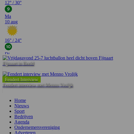
Fijnaart in Beeld
Fendert Interview
Fendert interview met Menno Vrolijk
Home
Nieuws
Sport
Bedrijven
Agenda
Ondernemersvereniging
Adverteren