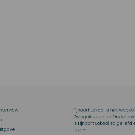
interview
Fijnaart Lokaal is het weekb
Zwingelspaan en Oudemolen.
n
is Fijnaart Lokaal zo gelief
uitgave
lezen.