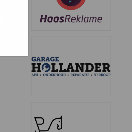
oed
ogle hoe
g). Er
e code
 nog