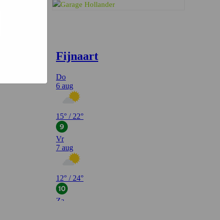
l een
teeds
Fendert Interview