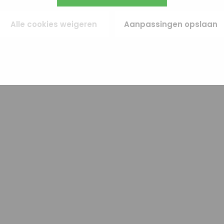
egevens gebruiken.
ies (remarketing). Er wordt geen directe persoonlijke info opgeslagen, maar we
e van je browser of apparaat gebruikt. Als je deze cookies weigert, zie je nog s
Alle cookies weigeren
Aanpassingen opslaan
es maar die zijn minder relevant voor jou.