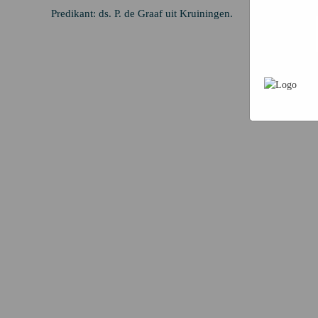
persoonsg
Predikant: ds. P. de Graaf uit Kruiningen.
advertent
unieke cod
advertenti