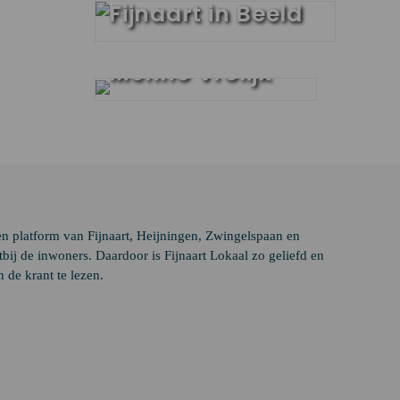
Fijnaart in Beeld
Fendert
interview met
Menno Vrolijk
en platform van Fijnaart, Heijningen, Zwingelspaan en
ij de inwoners. Daardoor is Fijnaart Lokaal zo geliefd en
 de krant te lezen.