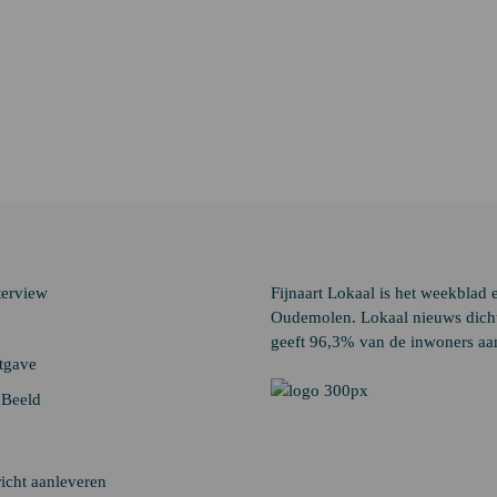
terview
Fijnaart Lokaal is het weekblad 
Oudemolen. Lokaal nieuws dichtb
geeft 96,3% van de inwoners aan
itgave
n Beeld
icht aanleveren