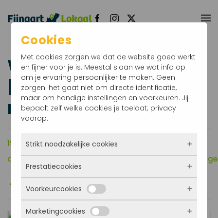
Terug naar hoofdinhoud
Cookies
Met cookies zorgen we dat de website goed werkt
Workshop Nepnieuws
en fijner voor je is. Meestal slaan we wat info op
om je ervaring persoonlijker te maken. Geen
| Herken jij het echte
zorgen: het gaat niet om directe identificatie,
maar om handige instellingen en voorkeuren. Jij
nieuws?
bepaalt zelf welke cookies je toelaat; privacy
voorop.
19 maart 2025
van 13:30 tot 15:30 uur
Strikt noodzakelijke cookies
de Bibliotheek West-Brabant, Kasteelweg 3, Zevenberg
Prestatiecookies
Deze cookies zorgen ervoor dat de website
überhaupt werkt. Ze zijn dus altijd actief en
Voorkeurcookies
kunnen niet worden uitgezet. Meestal worden
Met deze cookies zien we hoe vaak onze site
ze alleen geplaatst als jij iets doet, zoals
bezocht wordt, waar bezoekers vandaan
inloggen, een formulier invullen of je
Marketingcookies
komen en welke pagina’s populair zijn. Zo
Deze cookies onthouden jouw voorkeuren.