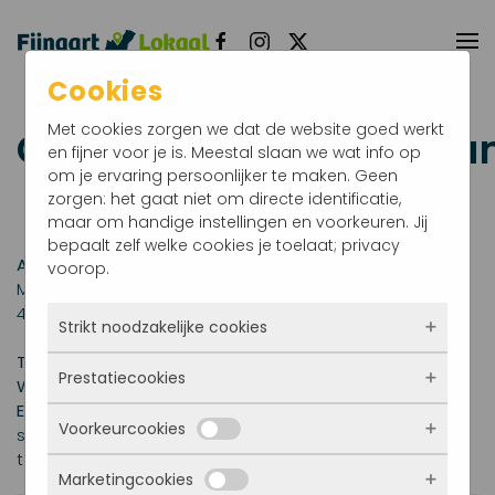
Terug naar hoofdinhoud
Cookies
Met cookies zorgen we dat de website goed werkt
Cafetaria Brasserie Fa
en fijner voor je is. Meestal slaan we wat info op
om je ervaring persoonlijker te maken. Geen
zorgen: het gaat niet om directe identificatie,
maar om handige instellingen en voorkeuren. Jij
bepaalt zelf welke cookies je toelaat; privacy
Adres
voorop.
Molenstraat 16
4793 EG
Fijnaart
Strikt noodzakelijke cookies
Telefoon:
0168 46 24 07
Prestatiecookies
Deze cookies zorgen ervoor dat de website
Website:
überhaupt werkt. Ze zijn dus altijd actief en
E-mail:
Dit e-mailadres wordt beveiligd tegen
Voorkeurcookies
kunnen niet worden uitgezet. Meestal worden
spambots. JavaScript dient ingeschakeld te zijn om het
Met deze cookies zien we hoe vaak onze site
ze alleen geplaatst als jij iets doet, zoals
te bekijken.
bezocht wordt, waar bezoekers vandaan
inloggen, een formulier invullen of je
Marketingcookies
komen en welke pagina’s populair zijn. Zo
Deze cookies onthouden jouw voorkeuren.