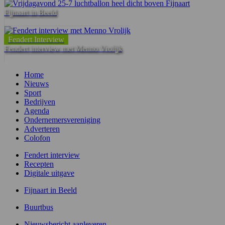
Fijnaart in Beeld
Fendert Interview
Fendert interview met Menno Vrolijk
Home
Nieuws
Sport
Bedrijven
Agenda
Ondernemersvereniging
Adverteren
Colofon
Fendert interview
Recepten
Digitale uitgave
Fijnaart in Beeld
Buurtbus
Nieuwsbericht aanleveren