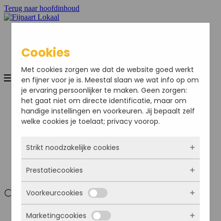
Terug naar hoofdinhoud
Cookies
Met cookies zorgen we dat de website goed werkt
en fijner voor je is. Meestal slaan we wat info op om
je ervaring persoonlijker te maken. Geen zorgen:
Home
het gaat niet om directe identificatie, maar om
Nieuws
handige instellingen en voorkeuren. Jij bepaalt zelf
Sport
welke cookies je toelaat; privacy voorop.
Bedrijven
Agenda
Ondernemersvereniging
Strikt noodzakelijke cookies
Adverteren
Colofon
Prestatiecookies
Deze cookies zorgen ervoor dat de website
Mijn Account
überhaupt werkt. Ze zijn dus altijd actief en
Voorkeurcookies
kunnen niet worden uitgezet. Meestal worden
Met deze cookies zien we hoe vaak onze site
ze alleen geplaatst als jij iets doet, zoals
bezocht wordt, waar bezoekers vandaan
Mijn Account
inloggen, een formulier invullen of je
Marketingcookies
komen en welke pagina’s populair zijn. Zo
Deze cookies onthouden jouw voorkeuren.