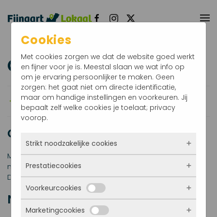
Terug naar hoofdinhoud
Cookies
Met cookies zorgen we dat de website goed werkt
Carnaval
en fijner voor je is. Meestal slaan we wat info op
om je ervaring persoonlijker te maken. Geen
zorgen: het gaat niet om directe identificatie,
maar om handige instellingen en voorkeuren. Jij
bepaalt zelf welke cookies je toelaat; privacy
voorop.
Carnaval Fijnaart
Strikt noodzakelijke cookies
Meer informatie over de intocht, het programma en
Prestatiecookies
meer is te vinden op de website van carnavalsstichting
Deze cookies zorgen ervoor dat de website
De Kleibatsers.
überhaupt werkt. Ze zijn dus altijd actief en
Voorkeurcookies
kunnen niet worden uitgezet. Meestal worden
Met deze cookies zien we hoe vaak onze site
Nieuws
ze alleen geplaatst als jij iets doet, zoals
bezocht wordt, waar bezoekers vandaan
inloggen, een formulier invullen of je
Marketingcookies
komen en welke pagina’s populair zijn. Zo
Deze cookies onthouden jouw voorkeuren.