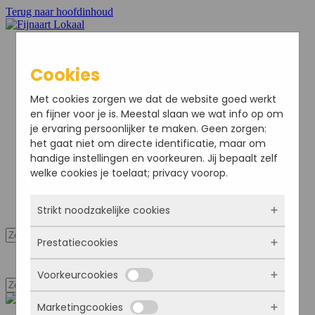
Terug naar hoofdinhoud
Cookies
Home
Met cookies zorgen we dat de website goed werkt
Nieuws
en fijner voor je is. Meestal slaan we wat info op om
Sport
je ervaring persoonlijker te maken. Geen zorgen:
Bedrijven
het gaat niet om directe identificatie, maar om
Agenda
handige instellingen en voorkeuren. Jij bepaalt zelf
Ondernemersvereniging
welke cookies je toelaat; privacy voorop.
Adverteren
Colofon
Strikt noodzakelijke cookies
Mijn Account
Prestatiecookies
Deze cookies zorgen ervoor dat de website
Mijn Account
überhaupt werkt. Ze zijn dus altijd actief en
Voorkeurcookies
kunnen niet worden uitgezet. Meestal worden
Met deze cookies zien we hoe vaak onze site
ze alleen geplaatst als jij iets doet, zoals
bezocht wordt, waar bezoekers vandaan
inloggen, een formulier invullen of je
Marketingcookies
komen en welke pagina’s populair zijn. Zo
Deze cookies onthouden jouw voorkeuren.