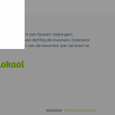
oed
ogle hoe
g). Er
e code
 nog
lad en platform van Fijnaart, Heijningen,
 Lokaal nieuws dichtbij de inwoners. Daardoor
d en geeft 96,3% van de inwoners aan de krant te
Website:
YZCommunicatie