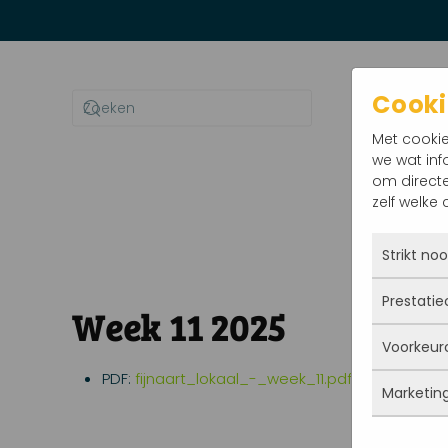
Terug naar hoofdinhoud
Cooki
Met cookie
we wat inf
om directe
zelf welke
Home
Nieu
Strikt no
Prestatie
Deze co
Week 11 2025
actief 
Voorkeur
jij iets
Met dez
opslaan.
vandaan
PDF:
fijnaart_lokaal_-_week_11.pdf
waarsch
Marketin
blijven 
Deze co
slaan g
bent. A
gegevens
statisti
Marketi