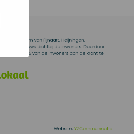
oed
ogle hoe
g). Er
e code
 nog
lad en platform van Fijnaart, Heijningen,
 Lokaal nieuws dichtbij de inwoners. Daardoor
d en geeft 96,3% van de inwoners aan de krant te
Website:
YZCommunicatie