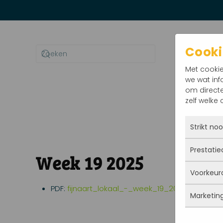
Terug naar hoofdinhoud
Cooki
Met cookie
we wat inf
om directe
zelf welke
Home
Nieu
Strikt no
Prestatie
Deze co
Week 19 2025
actief 
Voorkeur
jij iets
Met dez
opslaan.
vandaan
PDF:
fijnaart_lokaal_-_week_19_2025.pdf
waarsch
Marketin
blijven 
Deze co
slaan g
bent. A
gegevens
statisti
Marketi