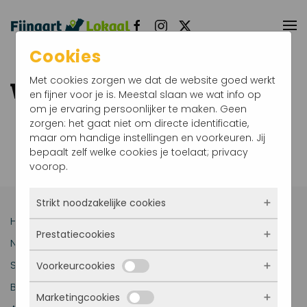
Terug naar hoofdinhoud
Cookies
Met cookies zorgen we dat de website goed werkt
Week 34 2025
en fijner voor je is. Meestal slaan we wat info op
om je ervaring persoonlijker te maken. Geen
zorgen: het gaat niet om directe identificatie,
PDF:
fijnaart_lokaal_-_week_34_2025.pdf
maar om handige instellingen en voorkeuren. Jij
bepaalt zelf welke cookies je toelaat; privacy
voorop.
Strikt noodzakelijke cookies
Home
Prestatiecookies
Deze cookies zorgen ervoor dat de website
Nieuws
überhaupt werkt. Ze zijn dus altijd actief en
Sport
Voorkeurcookies
kunnen niet worden uitgezet. Meestal worden
Met deze cookies zien we hoe vaak onze site
ze alleen geplaatst als jij iets doet, zoals
bezocht wordt, waar bezoekers vandaan
Bedrijven
inloggen, een formulier invullen of je
Marketingcookies
komen en welke pagina’s populair zijn. Zo
Deze cookies onthouden jouw voorkeuren.