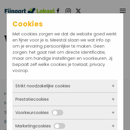
Terug naar hoofdinhoud
Cookies
Met cookies zorgen we dat de website goed werkt
Week 25 2026
en fijner voor je is. Meestal slaan we wat info op
om je ervaring persoonlijker te maken. Geen
zorgen: het gaat niet om directe identificatie,
PDF:
fijnaart_lokaal_-_week_25.pdf
maar om handige instellingen en voorkeuren. Jij
bepaalt zelf welke cookies je toelaat; privacy
voorop.
Strikt noodzakelijke cookies
Home
Prestatiecookies
Deze cookies zorgen ervoor dat de website
Nieuws
überhaupt werkt. Ze zijn dus altijd actief en
Sport
Voorkeurcookies
kunnen niet worden uitgezet. Meestal worden
Met deze cookies zien we hoe vaak onze site
ze alleen geplaatst als jij iets doet, zoals
bezocht wordt, waar bezoekers vandaan
Bedrijven
inloggen, een formulier invullen of je
Marketingcookies
komen en welke pagina’s populair zijn. Zo
Deze cookies onthouden jouw voorkeuren.