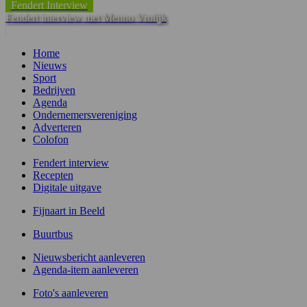
Fendert Interview
Fendert interview met Menno Vrolijk
Home
Nieuws
Sport
Bedrijven
Agenda
Ondernemersvereniging
Adverteren
Colofon
Fendert interview
Recepten
Digitale uitgave
Fijnaart in Beeld
Buurtbus
Nieuwsbericht aanleveren
Agenda-item aanleveren
Foto's aanleveren