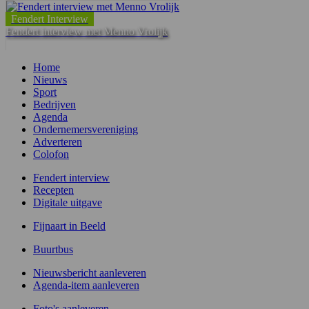
Fendert Interview
Fendert interview met Menno Vrolijk
Home
Nieuws
Sport
Bedrijven
Agenda
Ondernemersvereniging
Adverteren
Colofon
Fendert interview
Recepten
Digitale uitgave
Fijnaart in Beeld
Buurtbus
Nieuwsbericht aanleveren
Agenda-item aanleveren
Foto's aanleveren