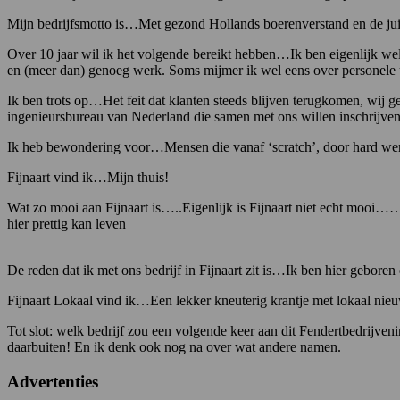
Mijn bedrijfsmotto is…Met gezond Hollands boerenverstand en de juist
Over 10 jaar wil ik het volgende bereikt hebben…Ik ben eigenlijk wel
en (meer dan) genoeg werk. Soms mijmer ik wel eens over personele 
Ik ben trots op…Het feit dat klanten steeds blijven terugkomen, wij ge
ingenieursbureau van Nederland die samen met ons willen inschrijven 
Ik heb bewondering voor…Mensen die vanaf ‘scratch’, door hard werk
Fijnaart vind ik…Mijn thuis!
Wat zo mooi aan Fijnaart is…..Eigenlijk is Fijnaart niet echt mooi…
hier prettig kan leven
De reden dat ik met ons bedrijf in Fijnaart zit is…Ik ben hier gebor
Fijnaart Lokaal vind ik…Een lekker kneuterig krantje met lokaal nie
Tot slot: welk bedrijf zou een volgende keer aan dit Fendertbedrijve
daarbuiten! En ik denk ook nog na over wat andere namen.
Advertenties