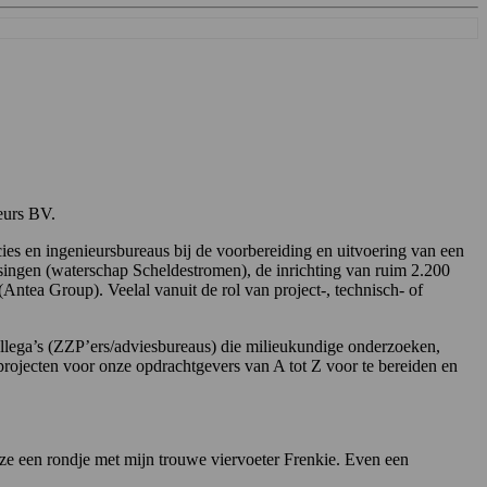
eurs BV.
ies en ingenieursbureaus bij de voorbereiding en uitvoering van een
singen (waterschap Scheldestromen), de inrichting van ruim 2.200
ntea Group). Veelal vanuit de rol van project-, technisch- of
llega’s (ZZP’ers/adviesbureaus) die milieukundige onderzoeken,
projecten voor onze opdrachtgevers van A tot Z voor te bereiden en
auze een rondje met mijn trouwe viervoeter Frenkie. Even een