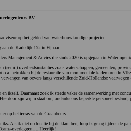
ateringenieurs BV
r/adviseur op het gebied van waterbouwkundige projecten
 aan de Kadedijk 152 in Fijnaart
jters Management & Advies die sinds 2020 is opgegaan in Wateringeni
n (semi-) overheidsinstanties zoals waterschappen, gemeenten, provinc
 o.a. betrokken bij de restauratie van monumentale kademuren in Vlis
 vervangen van oevers langs verschillende Zuid-Hollandse vaarwegen (A
 en ikzelf. Daarnaast zoek ik steeds vaker de samenwerking met concu
Hierdoor zijn wij in staat om, ondanks ons beperkte personeelbestand, 
er op het terras van de Graanbeurs
s. Als ik niet op locatie bij de klant ben, loop ik graag tijdens de p
 Teams-overleggen…..Heerlijk!