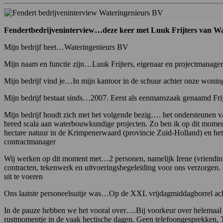
Fendertbedrijveninterview…deze keer met Luuk Frijters van W
Mijn bedrijf heet…Wateringenieurs BV
Mijn naam en functie zijn…Luuk Frijters, eigenaar en projectmanage
Mijn bedrijf vind je…In mijn kantoor in de schuur achter onze woning
Mijn bedrijf bestaat sinds…2007. Eerst als eenmanszaak genaamd Fri
Mijn bedrijf houdt zich met het volgende bezig…. het ondersteunen va
breed scala aan waterbouwkundige projecten. Zo ben ik op dit moment
hectare natuur in de Krimpenerwaard (provincie Zuid-Holland) en het
contractmanager
Wij werken op dit moment met…2 personen, namelijk Irene (vriendin)
contracten, tekenwerk en uitvoeringsbegeleiding voor ons verzorgen. 
uit te voeren
Ons laatste personeelsuitje was…Op de XXL vrijdagmiddagborrel acht
In de pauze hebben we het vooral over….Bij voorkeur over helemaal nik
rustmomentje in de vaak hectische dagen. Geen telefoongesprekken,