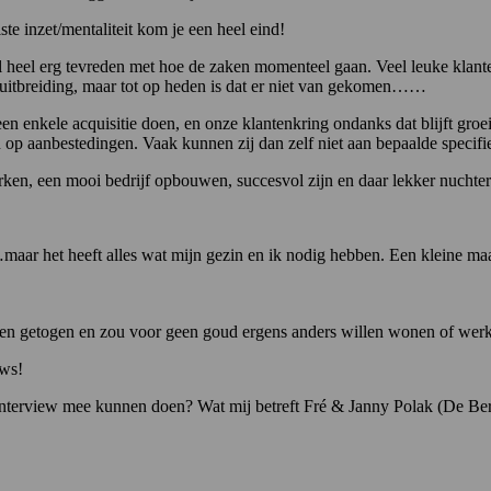
e inzet/mentaliteit kom je een heel eind!
 heel erg tevreden met hoe de zaken momenteel gaan. Veel leuke klante
uitbreiding, maar tot op heden is dat er niet van gekomen……
en enkele acquisitie doen, en onze klantenkring ondanks dat blijft groe
op aanbestedingen. Vaak kunnen zij dan zelf niet aan bepaalde specifie
en, een mooi bedrijf opbouwen, succesvol zijn en daar lekker nuchter
…maar het heeft alles wat mijn gezin en ik nodig hebben. Een kleine m
en en getogen en zou voor geen goud ergens anders willen wonen of werk
uws!
ninterview mee kunnen doen? Wat mij betreft Fré & Janny Polak (De Bere