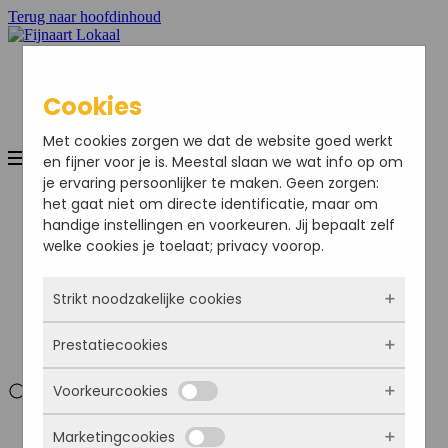
Terug naar hoofdinhoud
Cookies
Met cookies zorgen we dat de website goed werkt
en fijner voor je is. Meestal slaan we wat info op om
je ervaring persoonlijker te maken. Geen zorgen:
Home
het gaat niet om directe identificatie, maar om
Nieuws
handige instellingen en voorkeuren. Jij bepaalt zelf
Sport
welke cookies je toelaat; privacy voorop.
Bedrijven
Agenda
Ondernemersvereniging
Strikt noodzakelijke cookies
Adverteren
Colofon
Prestatiecookies
Deze cookies zorgen ervoor dat de website
Mijn Account
überhaupt werkt. Ze zijn dus altijd actief en
Voorkeurcookies
kunnen niet worden uitgezet. Meestal worden
Met deze cookies zien we hoe vaak onze site
ze alleen geplaatst als jij iets doet, zoals
bezocht wordt, waar bezoekers vandaan
Mijn Account
inloggen, een formulier invullen of je
Marketingcookies
komen en welke pagina’s populair zijn. Zo
Deze cookies onthouden jouw voorkeuren.