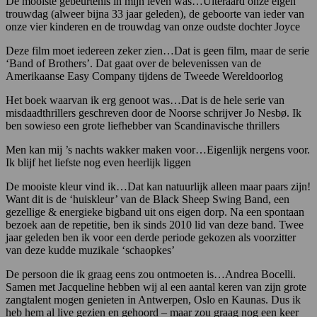
De mooiste gebeurtenis in mijn leven was…Uiteraard onze eigen
trouwdag (alweer bijna 33 jaar geleden), de geboorte van ieder van
onze vier kinderen en de trouwdag van onze oudste dochter Joyce
Deze film moet iedereen zeker zien…Dat is geen film, maar de serie
‘Band of Brothers’. Dat gaat over de belevenissen van de
Amerikaanse Easy Company tijdens de Tweede Wereldoorlog
Het boek waarvan ik erg genoot was…Dat is de hele serie van
misdaadthrillers geschreven door de Noorse schrijver Jo Nesbø. Ik
ben sowieso een grote liefhebber van Scandinavische thrillers
Men kan mij ’s nachts wakker maken voor…Eigenlijk nergens voor.
Ik blijf het liefste nog even heerlijk liggen
De mooiste kleur vind ik…Dat kan natuurlijk alleen maar paars zijn!
Want dit is de ‘huiskleur’ van de Black Sheep Swing Band, een
gezellige & energieke bigband uit ons eigen dorp. Na een spontaan
bezoek aan de repetitie, ben ik sinds 2010 lid van deze band. Twee
jaar geleden ben ik voor een derde periode gekozen als voorzitter
van deze kudde muzikale ‘schaopkes’
De persoon die ik graag eens zou ontmoeten is…Andrea Bocelli.
Samen met Jacqueline hebben wij al een aantal keren van zijn grote
zangtalent mogen genieten in Antwerpen, Oslo en Kaunas. Dus ik
heb hem al live gezien en gehoord – maar zou graag nog een keer