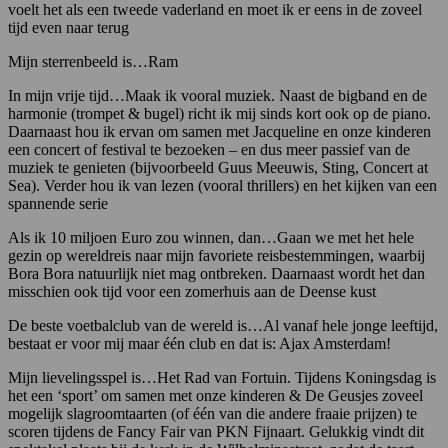
voelt het als een tweede vaderland en moet ik er eens in de zoveel
tijd even naar terug
Mijn sterrenbeeld is…Ram
In mijn vrije tijd…Maak ik vooral muziek. Naast de bigband en de
harmonie (trompet & bugel) richt ik mij sinds kort ook op de piano.
Daarnaast hou ik ervan om samen met Jacqueline en onze kinderen
een concert of festival te bezoeken – en dus meer passief van de
muziek te genieten (bijvoorbeeld Guus Meeuwis, Sting, Concert at
Sea). Verder hou ik van lezen (vooral thrillers) en het kijken van een
spannende serie
Als ik 10 miljoen Euro zou winnen, dan…Gaan we met het hele
gezin op wereldreis naar mijn favoriete reisbestemmingen, waarbij
Bora Bora natuurlijk niet mag ontbreken. Daarnaast wordt het dan
misschien ook tijd voor een zomerhuis aan de Deense kust
De beste voetbalclub van de wereld is…Al vanaf hele jonge leeftijd,
bestaat er voor mij maar één club en dat is: Ajax Amsterdam!
Mijn lievelingsspel is…Het Rad van Fortuin. Tijdens Koningsdag is
het een ‘sport’ om samen met onze kinderen & De Geusjes zoveel
mogelijk slagroomtaarten (of één van die andere fraaie prijzen) te
scoren tijdens de Fancy Fair van PKN Fijnaart. Gelukkig vindt dit