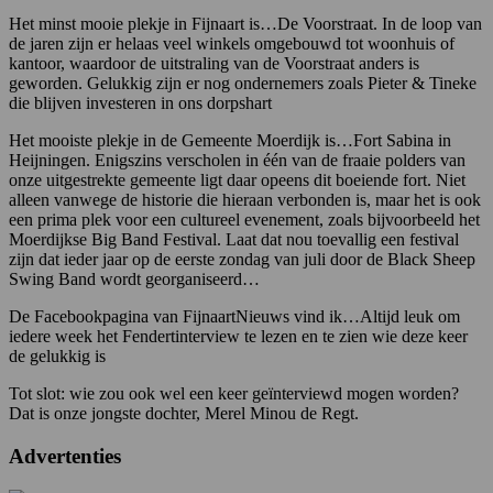
Het minst mooie plekje in Fijnaart is…De Voorstraat. In de loop van
de jaren zijn er helaas veel winkels omgebouwd tot woonhuis of
kantoor, waardoor de uitstraling van de Voorstraat anders is
geworden. Gelukkig zijn er nog ondernemers zoals Pieter & Tineke
die blijven investeren in ons dorpshart
Het mooiste plekje in de Gemeente Moerdijk is…Fort Sabina in
Heijningen. Enigszins verscholen in één van de fraaie polders van
onze uitgestrekte gemeente ligt daar opeens dit boeiende fort. Niet
alleen vanwege de historie die hieraan verbonden is, maar het is ook
een prima plek voor een cultureel evenement, zoals bijvoorbeeld het
Moerdijkse Big Band Festival. Laat dat nou toevallig een festival
zijn dat ieder jaar op de eerste zondag van juli door de Black Sheep
Swing Band wordt georganiseerd…
De Facebookpagina van FijnaartNieuws vind ik…Altijd leuk om
iedere week het Fendertinterview te lezen en te zien wie deze keer
de gelukkig is
Tot slot: wie zou ook wel een keer geïnterviewd mogen worden?
Dat is onze jongste dochter, Merel Minou de Regt.
Advertenties