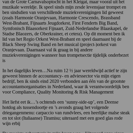
van de Grote Carnavalsoptocht in het Kleigat, maar vooral uit het
muzikale wereldje. Ik speel sinds mijn zesde levensjaar trompet en
ben sindsdien van verschillende muziekverenigingen lid geweest
(zoals Harmonie Oranjevaan, Harmonie Crescendo, Brassband
West-Brabant, Fijnaarts Jeugdorkest, First Fenderts Big Band,
Symfonisch Blaasorkest Fijnaart, Zuid-Nederlandse Blaaskapel, de
Stadse Blaozers, de Oberkrainer, et cetera). Op dit moment ben ik
lid van het Regio Orkest West-Brabant en speel daarnaast bij de
Black Sheep Swing Band en het musical (project-)orkest van
Oranjevaan. Daarnaast val ik graag in bij andere
muziekverenigingen wanneer hun trompetsectie tijdelijk onderbezet
is
In het dagelijks leven…Na ruim 12 ½ jaar wereldwijd actief te zijn
geweest binnen de accountancy- en adviessector via mijn eigen
bedrijf, ben ik sinds eind 2020 verbonden aan één van de grootste
accountantsorganisaties in Nederland, waar ik verantwoordelijk ben
voor Compliance, Quality Monitoring & Risk Management
Het liefst eet ik…’s ochtends een ‘sunny-side-up’, een Deense
hotdog als tussendoortje en ’s avonds graag het volgende
driegangenmenu: carpaccio van rundvlees, een heerlijke malse steak
en tot slot (Italiaanse) Tiramisu; uiteraard met een goed glas rode
wijn erbij