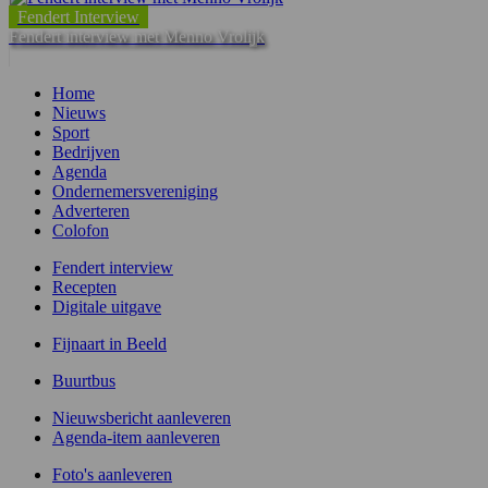
Fendert Interview
Fendert interview met Menno Vrolijk
Home
Nieuws
Sport
Bedrijven
Agenda
Ondernemersvereniging
Adverteren
Colofon
Fendert interview
Recepten
Digitale uitgave
Fijnaart in Beeld
Buurtbus
Nieuwsbericht aanleveren
Agenda-item aanleveren
Foto's aanleveren