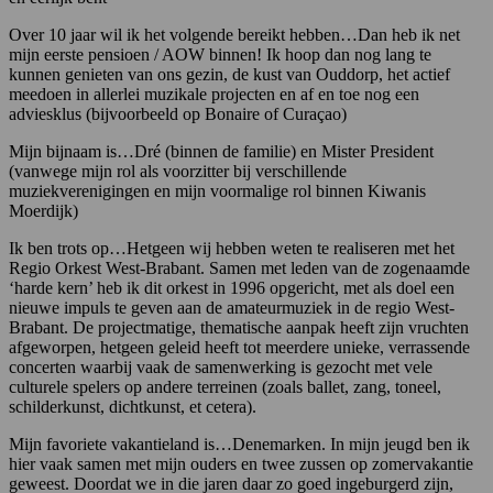
Over 10 jaar wil ik het volgende bereikt hebben…Dan heb ik net
mijn eerste pensioen / AOW binnen! Ik hoop dan nog lang te
kunnen genieten van ons gezin, de kust van Ouddorp, het actief
meedoen in allerlei muzikale projecten en af en toe nog een
adviesklus (bijvoorbeeld op Bonaire of Curaçao)
Mijn bijnaam is…Dré (binnen de familie) en Mister President
(vanwege mijn rol als voorzitter bij verschillende
muziekverenigingen en mijn voormalige rol binnen Kiwanis
Moerdijk)
Ik ben trots op…Hetgeen wij hebben weten te realiseren met het
Regio Orkest West-Brabant. Samen met leden van de zogenaamde
‘harde kern’ heb ik dit orkest in 1996 opgericht, met als doel een
nieuwe impuls te geven aan de amateurmuziek in de regio West-
Brabant. De projectmatige, thematische aanpak heeft zijn vruchten
afgeworpen, hetgeen geleid heeft tot meerdere unieke, verrassende
concerten waarbij vaak de samenwerking is gezocht met vele
culturele spelers op andere terreinen (zoals ballet, zang, toneel,
schilderkunst, dichtkunst, et cetera).
Mijn favoriete vakantieland is…Denemarken. In mijn jeugd ben ik
hier vaak samen met mijn ouders en twee zussen op zomervakantie
geweest. Doordat we in die jaren daar zo goed ingeburgerd zijn,