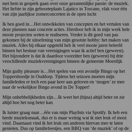
met hem in gesprek gaan over onze gezamenlijke passie: de muziek.
Het liefste in zijn geboorteplaats Lajatico in Toscane, vlak voor één
van zijn jaarlijkse zomerconcerten in de open lucht
Ik ben goed in…Het ontwikkelen van concepten en het vertalen van
deze plannen naar concrete acties. Hierdoor heb ik in mijn werk hele
mooie projecten weten te realiseren. Verder is dit goed van pas
gekomen bij de uitoefening van mijn grootste hobby: het maken van
muziek. Alles bij elkaar opgeteld heb ik veel mooie jaren beleefd
binnen het bestuur van verenigingen waar ik actief ben (geweest).
Het bijzondere is dat ik daardoor voorzitter ben (geweest) bij drie
verschillende muziekverenigingen binnen de gemeente Moerdijk
Mijn guilty pleasure is…Het spelen van een avondje Bingo op het
Toppershoedje in Ouddorp. Tijdens het seizoen moeten mijn
familieleden er toch een paar keer aan geloven en ‘mogen’ ze mee
naar de wekelijkse Bingo avond in De Topper!
Mijn onhebbelijkheden zijn…Ik weet het (bijna) altijd beter en zie
altijd hoe het nog beter kan
Ik luister graag naar…één van mijn Playlists via Spotify. Ik heb een
brede muzieksmaak, dus er is maar weinig wat ik niet leuk of mooi
vind. Daarnaast vind ik het leuk om anderen hiervan mee te laten
genieten. Dus op familiefeestjes, een BBQ van ‘de muziek’ of op de