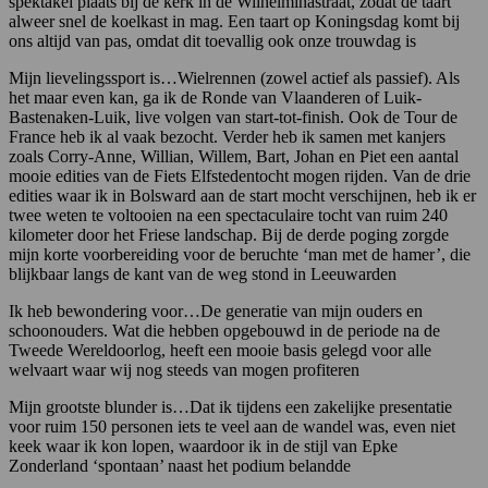
spektakel plaats bij de kerk in de Wilhelminastraat, zodat de taart
alweer snel de koelkast in mag. Een taart op Koningsdag komt bij
ons altijd van pas, omdat dit toevallig ook onze trouwdag is
Mijn lievelingssport is…Wielrennen (zowel actief als passief). Als
het maar even kan, ga ik de Ronde van Vlaanderen of Luik-
Bastenaken-Luik, live volgen van start-tot-finish. Ook de Tour de
France heb ik al vaak bezocht. Verder heb ik samen met kanjers
zoals Corry-Anne, Willian, Willem, Bart, Johan en Piet een aantal
mooie edities van de Fiets Elfstedentocht mogen rijden. Van de drie
edities waar ik in Bolsward aan de start mocht verschijnen, heb ik er
twee weten te voltooien na een spectaculaire tocht van ruim 240
kilometer door het Friese landschap. Bij de derde poging zorgde
mijn korte voorbereiding voor de beruchte ‘man met de hamer’, die
blijkbaar langs de kant van de weg stond in Leeuwarden
Ik heb bewondering voor…De generatie van mijn ouders en
schoonouders. Wat die hebben opgebouwd in de periode na de
Tweede Wereldoorlog, heeft een mooie basis gelegd voor alle
welvaart waar wij nog steeds van mogen profiteren
Mijn grootste blunder is…Dat ik tijdens een zakelijke presentatie
voor ruim 150 personen iets te veel aan de wandel was, even niet
keek waar ik kon lopen, waardoor ik in de stijl van Epke
Zonderland ‘spontaan’ naast het podium belandde