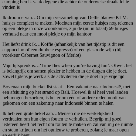
camping ben ik vaak degene die achter de ouderwetse draaitafel te
vinden is
Ik droom ervan…Om mijn verzameling van Delfts blauwe KLM-
huisjes compleet te maken. Mochten mijn eerste huisjes nog rekenen
op een plekje in onze woonkamer, zijn de (nu in totaal) 69 huisjes
verhuisd naar een mooi plekje op mijn kantoor
Het liefst drink ik…Koffie (afhankelijk van het tijdstip is dit een
cappuccino of een dubbele espresso) of een glas rode wijn (bij
voorkeur Cabernet Sauvignon of Merlot)
Mijn lijfspreuk is…‘Time flies when you’re having fun’. Ofwel: het
is belangrijk om samen plezier te hebben in de dingen die je doet,
zowel tijdens je werk als de activiteiten die je doet in je vrije tijd
Bovenaan mijn bucket list staat…Een vakantie naar Indonesië, met
een afsluiting op het strand op Bali. Hoewel ik al heel veel landen
heb mogen bezoeken, is het er om één of andere reden nooit van
gekomen om een zakentrip naar Indonesië binnen te halen
Ik heb een grote hekel aan…Mensen die de werkelijkheid
verdraaien om hun eigen fouten te verhullen. Begrijp mij goed,
iedereen heeft het recht om fouten te maken en zal van mij de ruimte
en steun krijgen om het opnieuw te proberen, zolang je maar open
en eerlijk bent