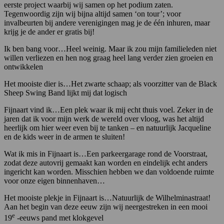
eerste project waarbij wij samen op het podium zaten.
Tegenwoordig zijn wij bijna altijd samen ‘on tour’; voor
invalbeurten bij andere verenigingen mag je de één inhuren, maar
krijg je de ander er gratis bij!
Ik ben bang voor…Heel weinig. Maar ik zou mijn familieleden niet
willen verliezen en hen nog graag heel lang verder zien groeien en
ontwikkelen
Het mooiste dier is…Het zwarte schaap; als voorzitter van de Black
Sheep Swing Band lijkt mij dat logisch
Fijnaart vind ik…Een plek waar ik mij echt thuis voel. Zeker in de
jaren dat ik voor mijn werk de wereld over vloog, was het altijd
heerlijk om hier weer even bij te tanken – en natuurlijk Jacqueline
en de kids weer in de armen te sluiten!
Wat ik mis in Fijnaart is…Een parkeergarage rond de Voorstraat,
zodat deze autovrij gemaakt kan worden en eindelijk echt anders
ingericht kan worden. Misschien hebben we dan voldoende ruimte
voor onze eigen binnenhaven…
Het mooiste plekje in Fijnaart is…Natuurlijk de Wilhelminastraat!
Aan het begin van deze eeuw zijn wij neergestreken in een mooi
e
19
-eeuws pand met klokgevel