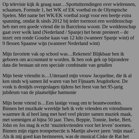
Op televisie kijk ik graag naar…Sportuitzendingen over wielrennen,
schaatsen, Formule 1, het WK of EK voetbal en de Olympische
Spelen. Met name het WK/EK voetbal zorgt voor een beetje extra
spanning, omdat ik sinds 2012 bij ieder toernooi een weddenschap
heb met een goede vriend die in Barcelona woont. De weddenschap
gaat over welk land (Nederland / Spanje) het beste presteert – de
inzet: een ronde Goudse kaas van 12 kilo (wanneer Spanje wint) of
9 flessen Spaanse wijn (wanneer Nederland wint)
Mijn favoriete vak op school was…Rekenen! Blijkbaar ben ik
geboren om accountant te worden. Ik ben ook gek op bijzondere
data die bestaan uit een speciale combinatie van getallen
Mijn beste vriendin is…Uiteraard mijn vrouw Jacqueline, die ik al
ken sinds wij samen lid waren van het Fijnaarts Jeugdorkest. De
vonk is destijds overgeslagen tijdens het feest van het 95-jarig
jubileum van de plaatselijke harmonie
Mijn beste vriend is…Een lastige vraag om te beantwoorden.
Binnen het muzikale wereldje heb ik vele vrienden en vriendinnen
waarmee ik al heel lang met heel veel plezier samen muziek maak,
met sommigen al bijna 50 jaar. Theo, Beppie, Tonnie, Ineke, Bert,
John en Jos mag ik echt ‘muziekvrienden voor het leven’ noemen.
Binnen mijn eigen trompetsectie is Martijn alweer jaren ‘mijn maat’.
Als ik mij goed kan herinneren, was de musical Ciske de Rat het