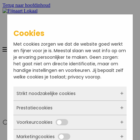
Terug naar hoofdinhoud
Cookies
Met cookies zorgen we dat de website goed werkt
en fijner voor je is. Meestal slaan we wat info op om
je ervaring persoonlijker te maken. Geen zorgen:
Home
het gaat niet om directe identificatie, maar om
Nieuws
handige instellingen en voorkeuren. Jij bepaalt zelf
Sport
welke cookies je toelaat; privacy voorop.
Bedrijven
Agenda
Ondernemersvereniging
Strikt noodzakelijke cookies
Adverteren
Colofon
Prestatiecookies
Deze cookies zorgen ervoor dat de website
Mijn Account
überhaupt werkt. Ze zijn dus altijd actief en
Voorkeurcookies
kunnen niet worden uitgezet. Meestal worden
Met deze cookies zien we hoe vaak onze site
ze alleen geplaatst als jij iets doet, zoals
bezocht wordt, waar bezoekers vandaan
Mijn Account
inloggen, een formulier invullen of je
Marketingcookies
komen en welke pagina’s populair zijn. Zo
Deze cookies onthouden jouw voorkeuren.