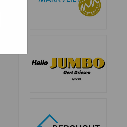
oed
ogle hoe
g). Er
e code
 nog