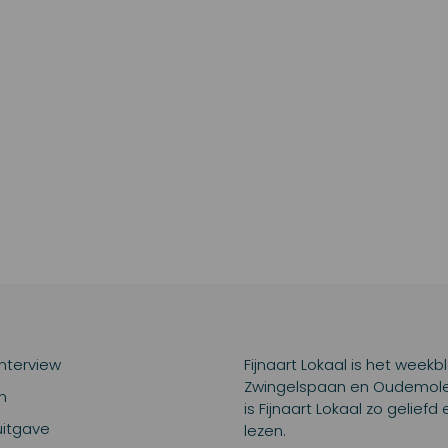
interview
Fijnaart Lokaal is het weekb
Zwingelspaan en Oudemolen.
n
is Fijnaart Lokaal zo gelief
uitgave
lezen.