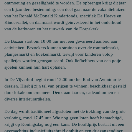
ontmoeting en gezelligheid te worden. De opbrengst krijgt dit jaar
een bijzondere bestemming: een deel gaat naar de vakantiehuizen
van het
Ronald McDonald Kinderfonds
, specifiek De Hoeve en
Kindervallei, en daarnaast wordt geïnvesteerd in het onderhoud
van de kerktoren en het uurwerk van de Dorpskerk.
De Bazaar start om 10.00 uur met een gevarieerd aanbod aan
activiteiten. Bezoekers kunnen struinen over de rommelmarkt,
plantjesmarkt en boekenmarkt, terwijl voor kinderen volop
spelletjes worden georganiseerd. Ook liefhebbers van een potje
sjoelen kunnen hun hart ophalen.
In De Vijverhof begint rond 12.00 uur het Rad van Avontuur te
draaien. Hierbij zijn tal van prijzen te winnen, beschikbaar gesteld
door lokale ondernemers. Denk aan taarten, cadeaubonnen en
diverse interieurartikelen.
De dag wordt traditioneel afgesloten met de trekking van de grote
verloting, rond 17.45 uur. Wie nog geen loten heeft bemachtigd,
krijgt op Koningsdag nog een kans. De hoofdprijs bestaat uit een
overnachting inclusief uitgebreid ontbijt en een driegangendiner.