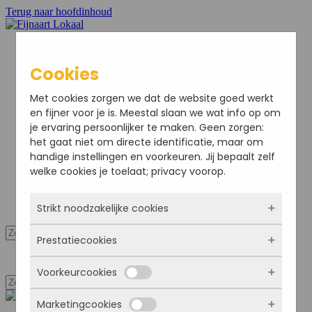
Terug naar hoofdinhoud
Cookies
Home
Met cookies zorgen we dat de website goed werkt
Nieuws
en fijner voor je is. Meestal slaan we wat info op om
Sport
je ervaring persoonlijker te maken. Geen zorgen:
Bedrijven
het gaat niet om directe identificatie, maar om
Agenda
handige instellingen en voorkeuren. Jij bepaalt zelf
Ondernemersvereniging
welke cookies je toelaat; privacy voorop.
Adverteren
Colofon
Strikt noodzakelijke cookies
Mijn Account
Prestatiecookies
Deze cookies zorgen ervoor dat de website
Mijn Account
überhaupt werkt. Ze zijn dus altijd actief en
Voorkeurcookies
kunnen niet worden uitgezet. Meestal worden
Met deze cookies zien we hoe vaak onze site
ze alleen geplaatst als jij iets doet, zoals
bezocht wordt, waar bezoekers vandaan
inloggen, een formulier invullen of je
Marketingcookies
komen en welke pagina’s populair zijn. Zo
Deze cookies onthouden jouw voorkeuren.