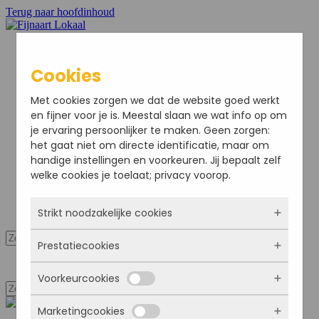
Terug naar hoofdinhoud
Cookies
Home
Met cookies zorgen we dat de website goed werkt
Nieuws
en fijner voor je is. Meestal slaan we wat info op om
Sport
je ervaring persoonlijker te maken. Geen zorgen:
Bedrijven
het gaat niet om directe identificatie, maar om
Agenda
handige instellingen en voorkeuren. Jij bepaalt zelf
Ondernemersvereniging
welke cookies je toelaat; privacy voorop.
Adverteren
Colofon
Strikt noodzakelijke cookies
Mijn Account
Prestatiecookies
Deze cookies zorgen ervoor dat de website
Mijn Account
überhaupt werkt. Ze zijn dus altijd actief en
Voorkeurcookies
kunnen niet worden uitgezet. Meestal worden
Met deze cookies zien we hoe vaak onze site
ze alleen geplaatst als jij iets doet, zoals
bezocht wordt, waar bezoekers vandaan
inloggen, een formulier invullen of je
Marketingcookies
komen en welke pagina’s populair zijn. Zo
Deze cookies onthouden jouw voorkeuren.