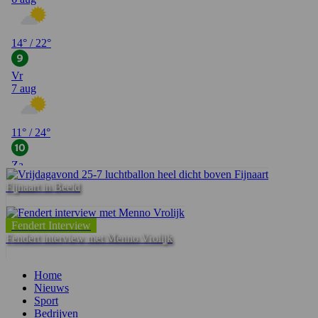
Fijnaart in Beeld
Fendert Interview
Fendert interview met Menno Vrolijk
Home
Nieuws
Sport
Bedrijven