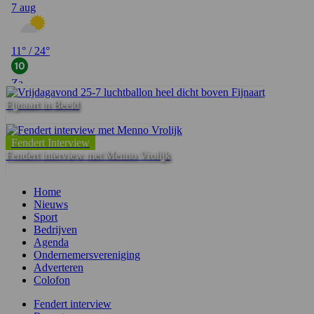
Fijnaart in Beeld
Fendert Interview
Fendert interview met Menno Vrolijk
Home
Nieuws
Sport
Bedrijven
Agenda
Ondernemersvereniging
Adverteren
Colofon
Fendert interview