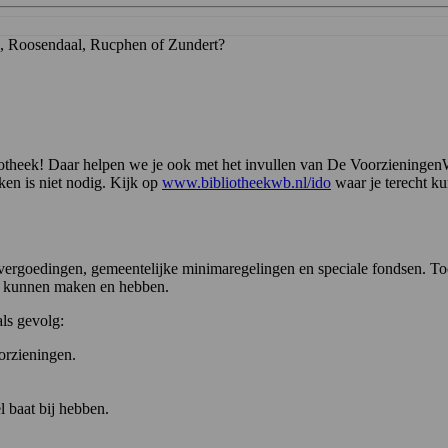
k, Roosendaal, Rucphen of Zundert?
otheek! Daar helpen we je ook met het invullen van De VoorzieningenWij
ken is niet nodig. Kijk op
www.bibliotheekwb.nl/ido
waar je terecht ku
n, vergoedingen, gemeentelijke minimaregelingen en speciale fondsen. 
op kunnen maken en hebben.
als gevolg:
orzieningen.
l baat bij hebben.