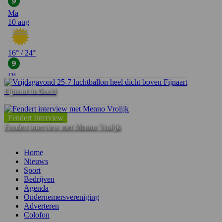
Fijnaart in Beeld
Fendert Interview
Fendert interview met Menno Vrolijk
Home
Nieuws
Sport
Bedrijven
Agenda
Ondernemersvereniging
Adverteren
Colofon