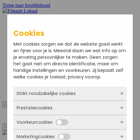
Terug naar hoofdinhoud
Cookies
Home
Met cookies zorgen we dat de website goed werkt
Nieuws
en fijner voor je is. Meestal slaan we wat info op om
Sport
je ervaring persoonlijker te maken. Geen zorgen:
Bedrijven
het gaat niet om directe identificatie, maar om
Agenda
handige instellingen en voorkeuren. Jij bepaalt zelf
Ondernemersvereniging
welke cookies je toelaat; privacy voorop.
Adverteren
Colofon
Strikt noodzakelijke cookies
Mijn Account
Prestatiecookies
Deze cookies zorgen ervoor dat de website
Mijn Account
überhaupt werkt. Ze zijn dus altijd actief en
Voorkeurcookies
kunnen niet worden uitgezet. Meestal worden
Met deze cookies zien we hoe vaak onze site
ze alleen geplaatst als jij iets doet, zoals
bezocht wordt, waar bezoekers vandaan
inloggen, een formulier invullen of je
Marketingcookies
komen en welke pagina’s populair zijn. Zo
Deze cookies onthouden jouw voorkeuren.