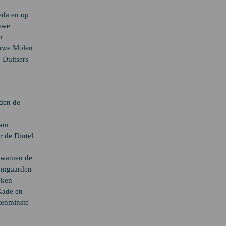
eda en op
euwe
n
euwe Molen
 Duitsers
dden de
e
aam
r de Dintel
 kwamen de
oomgaarden
eken
Kade en
tenminste