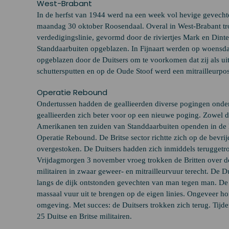
West-Brabant
In de herfst van 1944 werd na een week vol hevige gevecht
maandag 30 oktober Roosendaal. Overal in West-Brabant trok
verdedigingslinie, gevormd door de riviertjes Mark en Dint
Standdaarbuiten opgeblazen. In Fijnaart werden op woensd
opgeblazen door de Duitsers om te voorkomen dat zij als ui
schuttersputten en op de Oude Stoof werd een mitrailleurpos
Operatie Rebound
Ondertussen hadden de geallieerden diverse pogingen onder
geallieerden zich beter voor op een nieuwe poging. Zowel d
Amerikanen ten zuiden van Standdaarbuiten openden in de
Operatie Rebound. De Britse sector richtte zich op de bevri
overgestoken. De Duitsers hadden zich inmiddels teruggetr
Vrijdagmorgen 3 november vroeg trokken de Britten over d
militairen in zwaar geweer- en mitrailleurvuur terecht. De
langs de dijk ontstonden gevechten van man tegen man. De 
massaal vuur uit te brengen op de eigen linies. Ongeveer 
omgeving. Met succes: de Duitsers trokken zich terug. Tij
25 Duitse en Britse militairen.