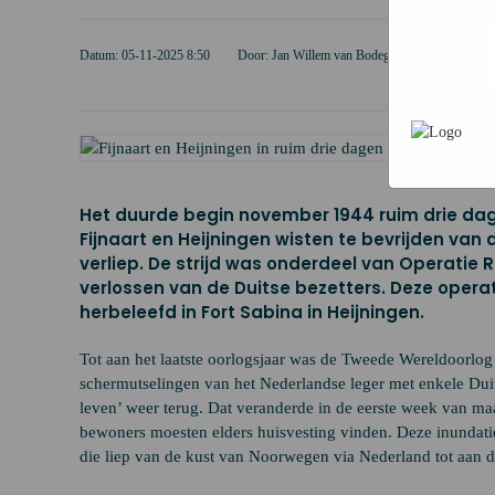
persoonsg
advertent
unieke cod
Datum: 05-11-2025 8:50
Door: Jan Willem van Bodegom
advertenti
Het duurde begin november 1944 ruim drie da
Fijnaart en Heijningen wisten te bevrijden van d
verliep. De strijd was onderdeel van Operatie
verlossen van de Duitse bezetters. Deze oper
herbeleefd in Fort Sabina in Heijningen.
Tot aan het laatste oorlogsjaar was de Tweede Wereldoorlog
schermutselingen van het Nederlandse leger met enkele Du
leven’ weer terug. Dat veranderde in de eerste week van maa
bewoners moesten elders huisvesting vinden. Deze inundatie
die liep van de kust van Noorwegen via Nederland tot aan d