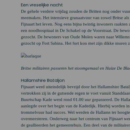
Een vreselijke nacht
De gehele verdere vrijdag zouden de Britten nog onder vuur
meemaken. Het intensieve granaatvuur van zowel Britse als 
Fijnaart het leven. Nog eens bijna twintig inwoners raak
een noodhospitaal in De Schakel op de Voorstraat. De bewo
gezocht. De bewoners van Oude Molen waren naar Willemsta
gezocht op Fort Sabina. Het fort kon met zijn dikke muren 
Britse militairen passeren het stoomgemaal en Huize De Bl
Hallamshire Bataljon
Fijnaart werd uiteindelijk bevrijd door het Hallamshire Bat
vertrokken zij in de gutsende regen te voet vanuit Standdaa
Buurtschap Kade werd rond 01.00 uur gepasseerd. De Hallam
aanlegde over het begin van de Kadedijk. Hierbij worden i
trommelvuur had succes. Wel werden de Hallams ter hoogte 
overmeesteren. Onderweg naar het centrum van Fijnaart we
de geallieerden het gemeentehuis. Een deel van de militair