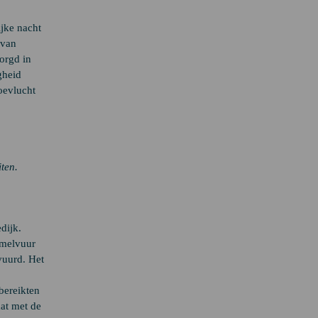
ijke nacht
 van
orgd in
gheid
oevlucht
iten.
dijk.
mmelvuur
vuurd. Het
bereikten
aat met de