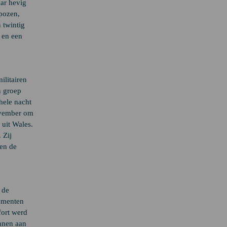
ar hevig
npozen,
 twintig
 en een
litairen
n groep
hele nacht
ovember om
 uit Wales.
 Zij
ten de
 de
pementen
fort werd
unnen aan