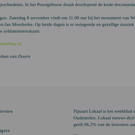
geschiedenis. In het Poortgebouw draait doorlopend de korte documenta
gen. Zaterdag 8 november vindt om 11.00 uur bij het monument van Wa
t-Jan Moerkerke. Op beide dagen is er swingende en gezellige muziek 
ne soldatenmenukaart.
rtsabina.nl
Johan van Doorn
terview
Fijnaart Lokaal is het weekblad 
Oudemolen. Lokaal nieuws dichtb
geeft 96,3% van de inwoners aan
itgave