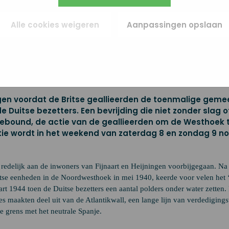
egevens gebruiken.
ies (remarketing). Er wordt geen directe persoonlijke info opgeslagen, maar we
e van je browser of apparaat gebruikt. Als je deze cookies weigert, zie je nog s
Alle cookies weigeren
Aanpassingen opslaan
es maar die zijn minder relevant voor jou.
Het Hallamshire bataljon bewaakt met een 6-pounder de toegang tot de Oude H
gen voordat de Britse geallieerden de toenmalige geme
e Duitse bezetters. Een bevrijding die niet zonder slag o
 Rebound, de actie van de geallieerden om de Westhoek 
atie wordt in het weekend van zaterdag 8 en zondag 9 
 redelijk aan de inwoners van Fijnaart en Heijningen voorbijgegaan. Na
itse eenheden in de Noordwesthoek in mei 1940, keerde voor velen het
rt 1944 toen de Duitse bezetters een aantal polders onder water zetten
s maakten deel uit van de Atlantikwall, een lange lijn van verdediging
e grens met het neutrale Spanje.