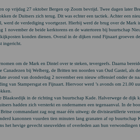
en op vrijdag 27 oktober Bergen op Zoom bevrijd. Twee dagen later Br
ken de Duitsers zich terug. Dit was echter een tactiek. Achter een ni
el, werd de verdediging voortgezet. Hierbij werd de brug over de Mark i
ag 1 november de beide kerktorens en de watertoren bij buurtschap Ni
tkijkposten konden dienen. Overal in de dijken rond Fijnaart groeven de
t ingericht.
nomen om de Mark en Dintel over te steken, tevergeefs. Daarna berei
e Canadezen bij Welberg, de Britten ten noorden van Oud Gastel, als d
 late avond van donderdag 2 november een nieuw offensief onder de n
jding van Stampersgat en Fijnaart. Hiervoor werd ’s avonds om 21.00 uu
okken.
e Blaaksedijk in de richting van buurtschap Kade. Halverwege de dijk
 Duitsers hadden zich versterkt en ondernamen een tegenaanval. In de b
Britse commandant zag nog maar één uitweg: de divisieartillerie verzo
honderd kanonnen vuurden tien minuten lang granaten af op buurtschap 
dens het hevige gevecht sneuvelden of overleden aan hun verwondingen 