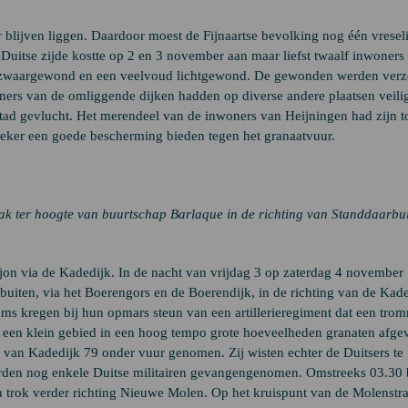
 blijven liggen. Daardoor moest de Fijnaartse bevolking nog één vresel
Duitse zijde kostte op 2 en 3 november aan maar liefst twaalf inwoners
ten zwaargewond en een veelvoud lichtgewond. De gewonden werden verz
ners van de omliggende dijken hadden op diverse andere plaatsen veili
d gevlucht. Het merendeel van de inwoners van Heijningen had zijn t
zeker een goede bescherming bieden tegen het granaatvuur.
aak ter hoogte van buurtschap Barlaque in de richting van Standdaarbu
aljon via de Kadedijk. In de nacht van vrijdag 3 op zaterdag 4 november
rbuiten, via het Boerengors en de Boerendijk, in de richting van de Kade
s kregen bij hun opmars steun van een artillerieregiment dat een tro
n een klein gebied in een hoog tempo grote hoeveelheden granaten afge
van Kadedijk 79 onder vuur genomen. Zij wisten echter de Duitsers te
rden nog enkele Duitse militairen gevangengenomen. Omstreeks 03.30 
en trok verder richting Nieuwe Molen. Op het kruispunt van de Molenstr