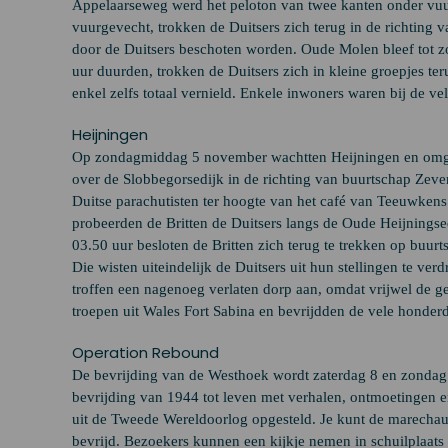
Appelaarseweg werd het peloton van twee kanten onder vuur
vuurgevecht, trokken de Duitsers zich terug in de richtin
door de Duitsers beschoten worden. Oude Molen bleef tot z
uur duurden, trokken de Duitsers zich in kleine groepjes te
enkel zelfs totaal vernield. Enkele inwoners waren bij de ve
Heijningen
Op zondagmiddag 5 november wachtten Heijningen en omgevi
over de Slobbegorsedijk in de richting van buurtschap Zeve
Duitse parachutisten ter hoogte van het café van Teeuwkens
probeerden de Britten de Duitsers langs de Oude Heijning
03.50 uur besloten de Britten zich terug te trekken op buurt
Die wisten uiteindelijk de Duitsers uit hun stellingen te ve
troffen een nagenoeg verlaten dorp aan, omdat vrijwel de 
troepen uit Wales Fort Sabina en bevrijdden de vele honder
Operation Rebound
De bevrijding van de Westhoek wordt zaterdag 8 en zondag
bevrijding van 1944 tot leven met verhalen, ontmoetingen e
uit de Tweede Wereldoorlog opgesteld. Je kunt de marechauss
bevrijd. Bezoekers kunnen een kijkje nemen in schuilplaats