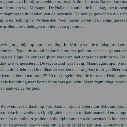
 genomen. Hierbij sneuvelde korporaal Arthur Furniss. Na een kort ma
g van de molen van Verhagen. De Hallams zouden de hele dag, met tusse
ondagmorgen in handen van de bezetters. Na hevige gevechten die zo’n
rug in de richting van Willemstad. Veel huizen waren beschadigd geraakt
le artilleriebeschietingen om het leven gekomen.
ng nog altijd op hun bevrijding. In de loop van de middag trokken mi
nhuizen. Tegen de avond raakte het voorste peloton eerst slaags met ee
 aan de Hoge Heijningsedijk en verderop met andere parachutisten. De 
sedijk te overmeesteren. De tegenstand was hevig. Maandagmorgen 6 n
schap de Driehoek. De militairen werden daar afgelost door geallieerden
rdrijven en bereikten rond 07.30 uur ongehinderd de kern van Heijningen.
gehele bevolking naar Fort Sabina was gevlucht. Maandagmiddag bereik
den aanwezige burgers.
 9 november herdacht op Fort Sabina. Tijdens Operation Rebound komt
n unieke belevenissen. Op vijf pleinen staan militair materiaal en kam
ee en de militaire politie uit die tijd ontmoeten en meemaken hoe het 
 F en zo ervaren hoe het was om in oorlogstijd te schuilen. Kinderen k