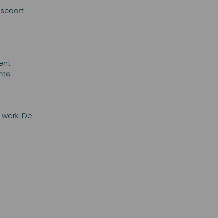
 scoort
ent
hte
 werk. De