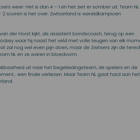
ers weer. Het is dan 4 – 1 en het ziet er somber uit. Team NL
 – 2 scoren is het over. Zwitserland is wereldkampioen
s van der Horst kijkt, als assistent bondscoach, terug op een
ckey waar hij naast het veld met volle teugen van elk mom
 zal nog wel even pijn doen, maar de Zwitsers zijn de terec
eam NL en ze waren in bloedvorm.
dankbaarheid uit naar het begeleidingsteam, de spelers en de
ment… een finale verliezen. Maar Team NL gaat hard aan het
rland.