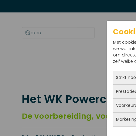
Terug naar hoofdinhoud
Cooki
Met cookie
we wat inf
om directe
zelf welke
Home
Nieu
Strikt no
Prestatie
Deze co
Het WK Powerchair H
actief 
Voorkeur
jij iets
Met dez
opslaan.
De voorbereiding, voorronde
vandaan
waarsch
Marketin
blijven 
Deze co
slaan g
bent. A
gegevens
statisti
Marketi