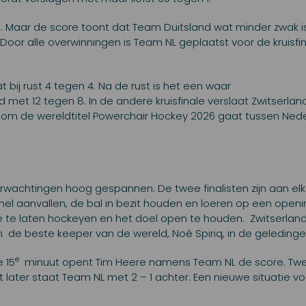
d. Maar de score toont dat Team Duitsland wat minder zwak i
oor alle overwinningen is Team NL geplaatst voor de kruisfin
t bij rust 4 tegen 4. Na de rust is het een waar
met 12 tegen 8. In de andere kruisfinale verslaat Zwitserlan
ijd om de wereldtitel Powerchair Hockey 2026 gaat tussen Ned
e verwachtingen hoog gespannen. De twee finalisten zijn aan el
el aanvallen, de bal in bezit houden en loeren op een openi
e te laten hockeyen en het doel open te houden. Zwitserland
n de beste keeper van de wereld, Noé Spiriq, in de geledinge
e
 15
minuut opent Tim Heere namens Team NL de score. Tw
t later staat Team NL met 2 – 1 achter. Een nieuwe situatie 