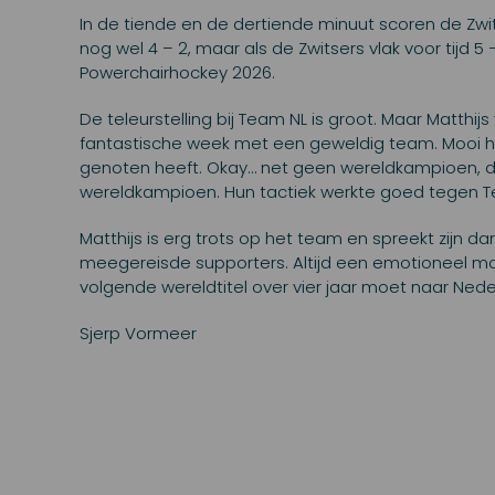
In de tiende en de dertiende minuut scoren de Zwits
nog wel 4 – 2, maar als de Zwitsers vlak voor tijd 5
Powerchairhockey 2026.
De teleurstelling bij Team NL is groot. Maar Matthij
fantastische week met een geweldig team. Mooi ho
genoten heeft. Okay… net geen wereldkampioen, dat
wereldkampioen. Hun tactiek werkte goed tegen T
Matthijs is erg trots op het team en spreekt zijn 
meegereisde supporters. Altijd een emotioneel mo
volgende wereldtitel over vier jaar moet naar Nede
Sjerp Vormeer