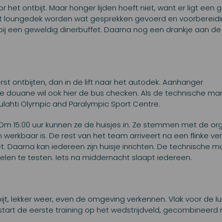
r het ontbijt. Maar honger lijden hoeft niet, want er ligt een
n het loungedek worden wat gesprekken gevoerd en voorbereid
 bij een geweldig dinerbuffet. Daarna nog een drankje aan de
Eerst ontbijten, dan in de lift naar het autodek. Aanhanger
 douane wil ook hier de bus checken. Als de technische man e
julahti Olympic and Paralympic Sport Centre.
 Om 15:00 uur kunnen ze de huisjes in. Ze stemmen met de or
werkbaar is. De rest van het team arriveert na een flinke ve
ffet. Daarna kan iedereen zijn huisje inrichten. De technische
elen te testen. Iets na middernacht slaapt iedereen.
ijt, lekker weer, even de omgeving verkennen. Vlak voor de lu
tart de eerste training op het wedstrijdveld, gecombineerd