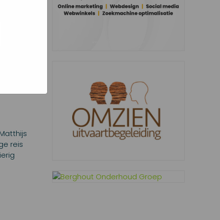
oed
ogle hoe
g). Er
e code
 nog
hair Hockey
Matthijs
ge reis
erig