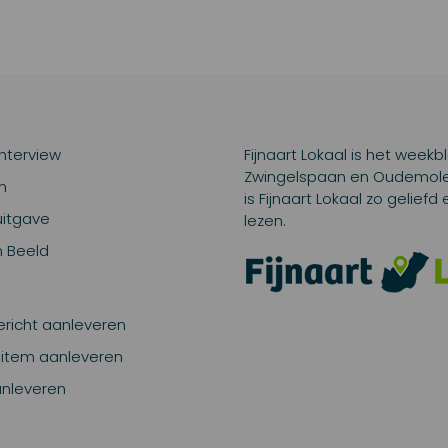
interview
Fijnaart Lokaal is het weekb
Zwingelspaan en Oudemolen.
n
is Fijnaart Lokaal zo gelief
uitgave
lezen.
in Beeld
richt aanleveren
item aanleveren
anleveren