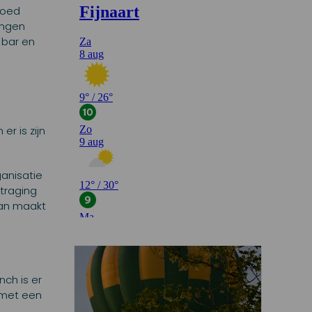
 goed
ingen
 bar en
r is zijn
ganisatie
rtraging
 man maakt
nch is er
 met een