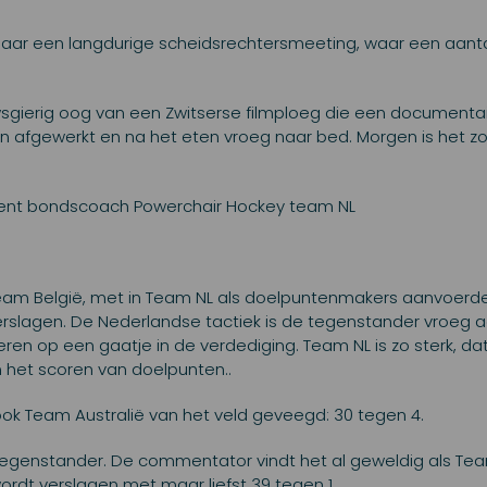
aar een langdurige scheidsrechtersmeeting, waar een aanta
wsgierig oog van een Zwitserse filmploeg die een documentai
n afgewerkt en na het eten vroeg naar bed. Morgen is het zo
sistent bondscoach Powerchair Hockey team NL
eam België, met in Team NL als doelpuntenmakers aanvoerde
 verslagen. De Nederlandse tactiek is de tegenstander vroeg a
eren op een gaatje in de verdediging. Team NL is zo sterk, dat 
n het scoren van doelpunten..
k Team Australië van het veld geveegd: 30 tegen 4.
genstander. De commentator vindt het al geweldig als Te
dt verslagen met maar liefst 39 tegen 1.