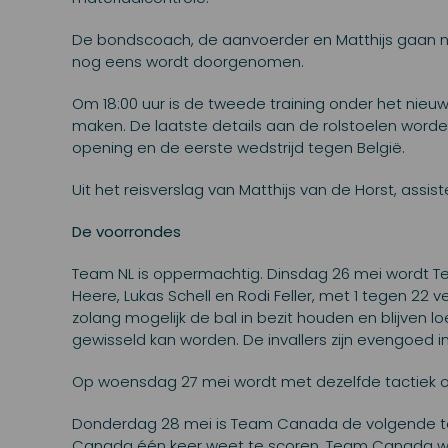
De bondscoach, de aanvoerder en Matthijs gaan n
nog eens wordt doorgenomen.
Om 18:00 uur is de tweede training onder het nieu
maken. De laatste details aan de rolstoelen worde
opening en de eerste wedstrijd tegen België.
Uit het reisverslag van Matthijs van de Horst, as
De voorrondes
Team NL is oppermachtig. Dinsdag 26 mei wordt T
Heere, Lukas Schell en Rodi Feller, met 1 tegen 22
zolang mogelijk de bal in bezit houden en blijven lo
gewisseld kan worden. De invallers zijn evengoed i
Op woensdag 27 mei wordt met dezelfde tactiek oo
Donderdag 28 mei is Team Canada de volgende te
Canada één keer weet te scoren. Team Canada wor