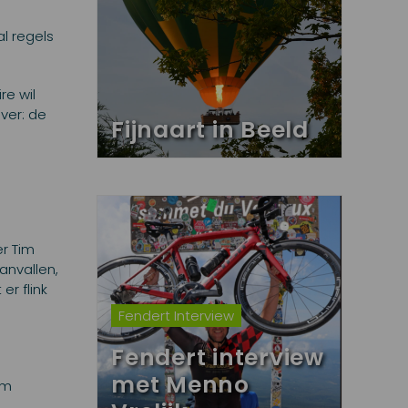
l regels
re wil
ver: de
Fijnaart in Beeld
r Tim
anvallen,
er flink
Fendert Interview
Fendert interview
met Menno
am