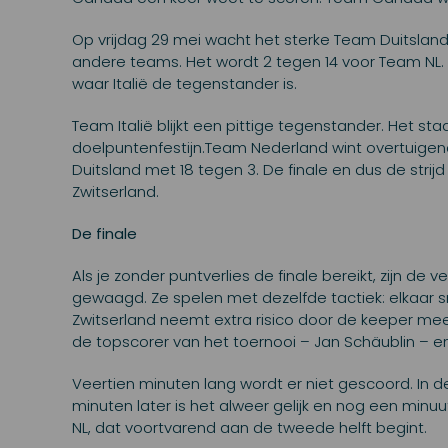
Op vrijdag 29 mei wacht het sterke Team Duitslan
andere teams. Het wordt 2 tegen 14 voor Team NL. D
waar Italië de tegenstander is.
Team Italië blijkt een pittige tegenstander. Het staa
doelpuntenfestijn.Team Nederland wint overtuigend 
Duitsland met 18 tegen 3. De finale en dus de str
Zwitserland.
De finale
Als je zonder puntverlies de finale bereikt, zijn d
gewaagd. Ze spelen met dezelfde tactiek: elkaar sn
Zwitserland neemt extra risico door de keeper me
de topscorer van het toernooi – Jan Schäublin – e
Veertien minuten lang wordt er niet gescoord. In de
minuten later is het alweer gelijk en nog een minuu
NL, dat voortvarend aan de tweede helft begint.