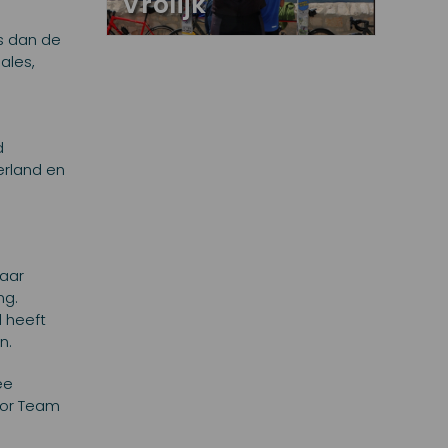
Vrolijk
s dan de
ales,
d
erland en
kaar
ng.
 heeft
n.
ee
voor Team