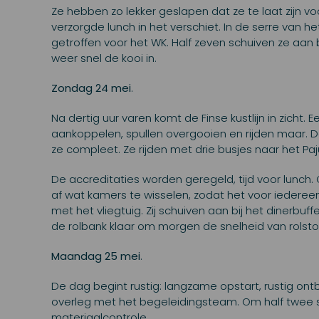
Ze hebben zo lekker geslapen dat ze te laat zijn voo
verzorgde lunch in het verschiet. In de serre va
getroffen voor het WK. Half zeven schuiven ze aan
weer snel de kooi in.
Zondag 24 mei
.
Na dertig uur varen komt de Finse kustlijn in zicht. 
aankoppelen, spullen overgooien en rijden maar. De
ze compleet. Ze rijden met drie busjes naar het Pa
De accreditaties worden geregeld, tijd voor lunch.
af wat kamers te wisselen, zodat het voor iedereen 
met het vliegtuig. Zij schuiven aan bij het dinerbu
de rolbank klaar om morgen de snelheid van rolsto
Maandag 25 mei
.
De dag begint rustig: langzame opstart, rustig ontb
overleg met het begeleidingsteam. Om half twee s
materiaalcontrole.