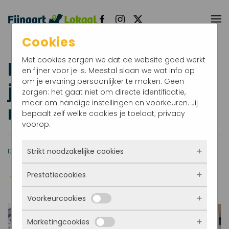
Terug naar hoofdinhoud
Cookies
Met cookies zorgen we dat de website goed werkt
Informatieavond 10
en fijner voor je is. Meestal slaan we wat info op
om je ervaring persoonlijker te maken. Geen
juni in De Borgh gaat
zorgen: het gaat niet om directe identificatie,
maar om handige instellingen en voorkeuren. Jij
niet door
bepaalt zelf welke cookies je toelaat; privacy
voorop.
Strikt noodzakelijke cookies
Datum: 09-06-2026 14:56
Door: Gemeente Moerdijk
Prestatiecookies
Deze cookies zorgen ervoor dat de website
überhaupt werkt. Ze zijn dus altijd actief en
Voorkeurcookies
kunnen niet worden uitgezet. Meestal worden
Met deze cookies zien we hoe vaak onze site
ze alleen geplaatst als jij iets doet, zoals
bezocht wordt, waar bezoekers vandaan
inloggen, een formulier invullen of je
Marketingcookies
komen en welke pagina’s populair zijn. Zo
Deze cookies onthouden jouw voorkeuren.