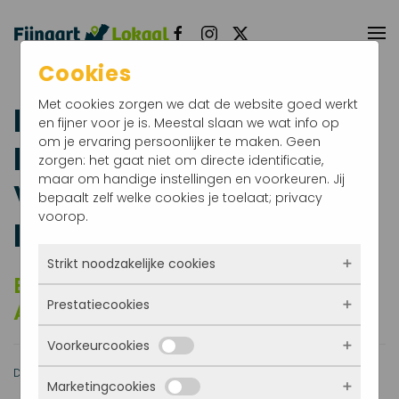
Terug naar hoofdinhoud
Cookies
Met cookies zorgen we dat de website goed werkt
Lilian van Elteren-
en fijner voor je is. Meestal slaan we wat info op
om je ervaring persoonlijker te maken. Geen
Daas te gast bij
zorgen: het gaat niet om directe identificatie,
maar om handige instellingen en voorkeuren. Jij
Vrouwenvereniging
bepaalt zelf welke cookies je toelaat; privacy
voorop.
Fijnaart en Heijningen
Strikt noodzakelijke cookies
Bijzondere avond over de
Prestatiecookies
Afriana Stichting
Deze cookies zorgen ervoor dat de website
überhaupt werkt. Ze zijn dus altijd actief en
Voorkeurcookies
kunnen niet worden uitgezet. Meestal worden
Met deze cookies zien we hoe vaak onze site
ze alleen geplaatst als jij iets doet, zoals
bezocht wordt, waar bezoekers vandaan
Datum: 01-04-2026 13:22
Door: Jeanne van Ham
inloggen, een formulier invullen of je
Marketingcookies
komen en welke pagina’s populair zijn. Zo
Deze cookies onthouden jouw voorkeuren.