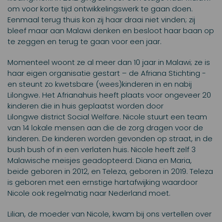
om voor korte
tijd ontwikkelingswerk te gaan doen.
Eenmaal terug thuis kon zij haar
draai niet vinden; zij
bleef maar aan Malawi denken en besloot haar baan op
te zeggen en terug te gaan voor een jaar.
Momenteel woont ze al meer dan 10 jaar in Malawi; ze is
haar eigen
organisatie gestart – de Afriana Stichting -
en steunt zo kwetsbare
(wees)kinderen in en nabij
Lilongwe. Het Afrianahuis heeft plaats voor
ongeveer 20
kinderen die in huis geplaatst worden door
Lilongwe
district Social Welfare. Nicole stuurt een team
van 14 lokale mensen aan die
de zorg dragen voor de
kinderen. De kinderen worden gevonden op straat, in de
bush bush of in een verlaten huis. Nicole heeft zelf 3
Malawische meisjes geadopteerd: Diana en Maria,
beide geboren in 2012, en Teleza, geboren in 2019. Teleza
is geboren met een ernstige hartafwijking waardoor
Nicole ook regelmatig naar Nederland moet.
Lilian, de moeder van Nicole, kwam bij ons vertellen over