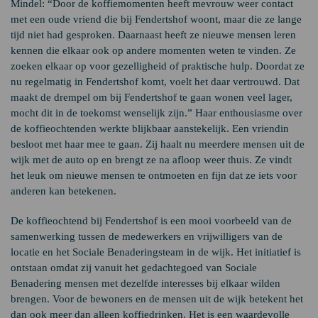
Mindel: “Door de koffiemomenten heeft mevrouw weer contact
met een oude vriend die bij Fendertshof woont, maar die ze lange
tijd niet had gesproken. Daarnaast heeft ze nieuwe mensen leren
kennen die elkaar ook op andere momenten weten te vinden. Ze
zoeken elkaar op voor gezelligheid of praktische hulp. Doordat ze
nu regelmatig in Fendertshof komt, voelt het daar vertrouwd. Dat
maakt de drempel om bij Fendertshof te gaan wonen veel lager,
mocht dit in de toekomst wenselijk zijn.” Haar enthousiasme over
de koffieochtenden werkte blijkbaar aanstekelijk. Een vriendin
besloot met haar mee te gaan. Zij haalt nu meerdere mensen uit de
wijk met de auto op en brengt ze na afloop weer thuis. Ze vindt
het leuk om nieuwe mensen te ontmoeten en fijn dat ze iets voor
anderen kan betekenen.
De koffieochtend bij Fendertshof is een mooi voorbeeld van de
samenwerking tussen de medewerkers en vrijwilligers van de
locatie en het Sociale Benaderingsteam in de wijk. Het initiatief is
ontstaan omdat zij vanuit het gedachtegoed van Sociale
Benadering mensen met dezelfde interesses bij elkaar wilden
brengen. Voor de bewoners en de mensen uit de wijk betekent het
dan ook meer dan alleen koffiedrinken. Het is een waardevolle